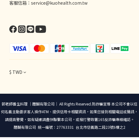
客服信箱：service@kuohealth.com.tw
$
TWD
郭老師養生料理 ｜醴醐有限公司｜ All Rights Reserved.防詐騙宣導 本公司不會以任
何名義主動要求客人操作ATM、提供信用卡相關資訊，如果您接到相關電話或簡訊，
請提高警覺，如有疑慮請盡快聯繫本公司，或撥打警政署165反詐騙專線確認。
醴醐有限公司 統一編號：27763331 台北市信義路二段23號6樓之2