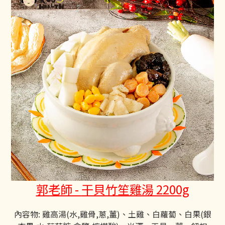
郭老師 -
干貝竹笙雞湯 2200g
內容物: 雞高湯(水,雞骨,蔥,薑)、土雞、白蘿蔔、白果(銀