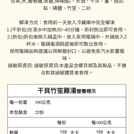
杏果,水,葡萄糖,食鹽,檸檬酸)、米酒、干貝、薑、鈕扣
菇、碘鹽、竹笙、二砂
解凍方式：食用前一天放入冷藏庫中完全解凍
不拆包
在滾水中加熱
分鐘，拆封倒出即可食用。
1.(
)
30~40
拆包
拆包後倒入鍋盆中，放入家用電鍋中，外鍋放入
2.(
)
2
杯水，電鍋電源跳起後即可取出食用。
使用電鍋加熱建議以保鮮膜封口，以避免蒸汽水影響風
味。
過敏原資訊
過敏原資訊
本產品含螺貝類及其製品，不適
:
:
合對其過敏體質者食用。