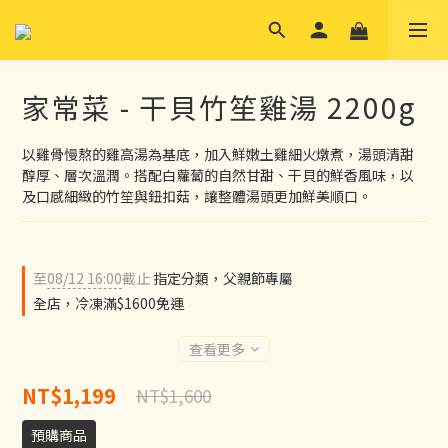
家常菜 - 干貝竹笙雞湯 2200g
以雞骨慢熬的雞高湯為基底，加入鮮嫩土雞細火燉煮，湯頭清甜
醇厚、層次溫潤。搭配白蘿蔔的自然甘甜、干貝的鮮香風味，以
及口感細緻的竹笙與鈕扣菇，讓整體湯頭更加鮮美順口。
至
08/12 16:00
截止
指定分類，父親節專屬
全店，冷凍滿$1600免運
查看更多
NT$1,199
NT$1,600
預購商品