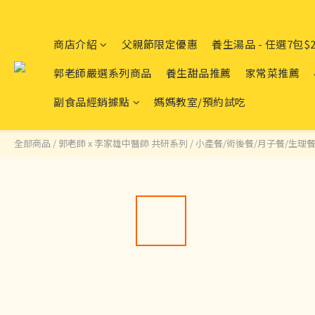
商店介紹
父親節限定優惠
養生湯品 - 任選7包$2
郭老師嚴選系列商品
養生甜品推薦
家常菜推薦
副食品經銷據點
媽媽教室/預約試吃
全部商品
/
郭老師 x 李家雄中醫師 共研系列
/
小產餐/術後餐/月子餐/生理