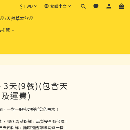
$
TWD
繁體中文
產品/天然草本飲品
品推薦
立即購買
3天(9餐)(包含天
及運費)
問，一對一服務更貼近您的需求！
術，4度C冷藏保鮮，品質安全有保障。
三天內保鮮，隨時複熱都跟現煮一樣。