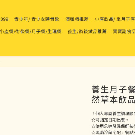
099
青少年/ 青少女轉骨飲
滴雞精推薦
小產飲品/ 坐月子
小產餐/術後餐/月子餐/生理餐
養生/術後燉品推薦
寶寶副食
餐
養生月子餐 
然草本飲品
！個人專屬養生調理顧
☆可指定日期出餐。
☆使用急速降溫保鮮技
☆黑貓冷藏宅配，餐點