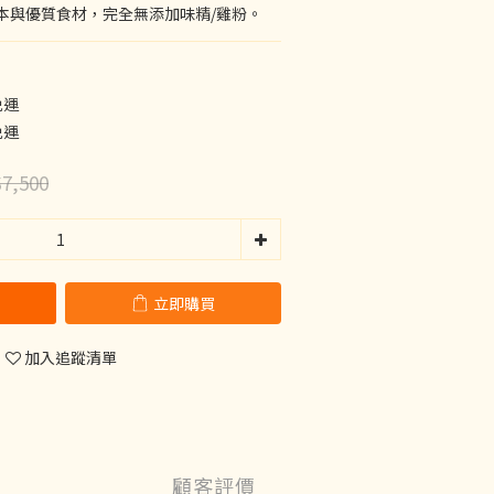
本與優質食材，完全無添加味精/雞粉。
免運
免運
7,500
立即購買
加入追蹤清單
顧客評價