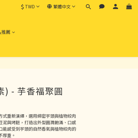
$
TWD
繁體中文
品推薦
立即購買
) - 芋香福聚圓
方式重新演繹，選用綿密芋頭與植物絞肉
豆泥與烤麩，打造出外型圓潤飽滿、口感
口能感受到芋頭的自然香氣與植物絞肉的
不厚重。