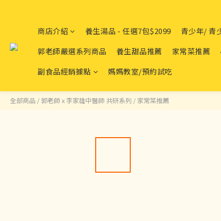
商店介紹
養生湯品 - 任選7包$2099
青少年/ 
郭老師嚴選系列商品
養生甜品推薦
家常菜推薦
副食品經銷據點
媽媽教室/預約試吃
全部商品
/
郭老師 x 李家雄中醫師 共研系列
/
家常菜推薦