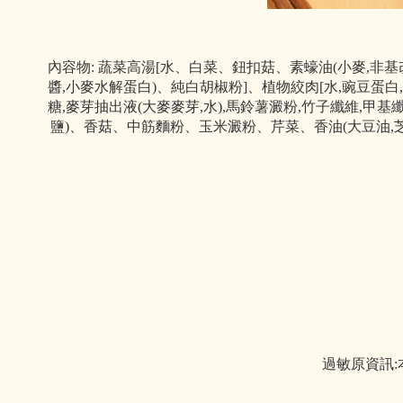
內容物: 蔬菜高湯[水、白菜、鈕扣菇、素蠔油(小麥,非基改
醬,小麥水解蛋白)、純白胡椒粉]、植物絞肉[水,豌豆蛋白,植
糖,麥芽抽出液(大麥麥芽,水),馬鈴薯澱粉,竹子纖維,甲基
鹽)、香菇、中筋麵粉、玉米澱粉、芹菜、香油(大豆油,芝
過敏原資訊