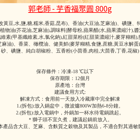
郭老師
- 芋香福聚圓 800g
黃豆,水,鹽,糖,糯米,香菇,昆布)、香油(大豆油,芝麻油)、碘鹽
物油(芥花油,芝麻油),調味料[酵母粉,蘋果醋(水,蘋果濃縮汁),
纖維素(甲基纖維素,水,氯化鈉),紅甜菜粉(紅甜菜濃縮汁,麥芽糊精),
麻油)、香菜、橄欖油、健美鮮(麥芽糊精,食鹽,蔗糖,黃豆水解
砂、碘鹽、純白胡椒粉、五香粉(小茴香,肉桂,大茴香,丁香,花椒)
保存條件：冷凍-18 ℃以下
保存期限：12個月
原產地：台灣
建議食用方式:
解凍方式：食用前一天放入冷藏庫中完全解凍
1.(拆包):放入鍋盆中，微波爐800W加熱6-8分鐘。
2.(拆包):放入電鍋中，外鍋加一杯水待電鍋跳起。
＊獅子頭不宜久煮，建議起鍋前放入。
:本產品含大豆、芝麻、含麩質之穀物及其製品，不適合對其過敏