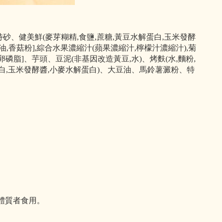
、特砂、健美鮮(麥芽糊精,食鹽,蔗糖,黃豆水解蛋白,玉米發酵
醬油,香菇粉],綜合水果濃縮汁(蘋果濃縮汁,檸檬汁濃縮汁),菊
卵磷脂]、芋頭、豆泥(非基因改造黃豆,水)、烤麩(水,麵粉,
蛋白,玉米發酵醬,小麥水解蛋白)、大豆油、馬鈴薯澱粉、特
體質者食用。