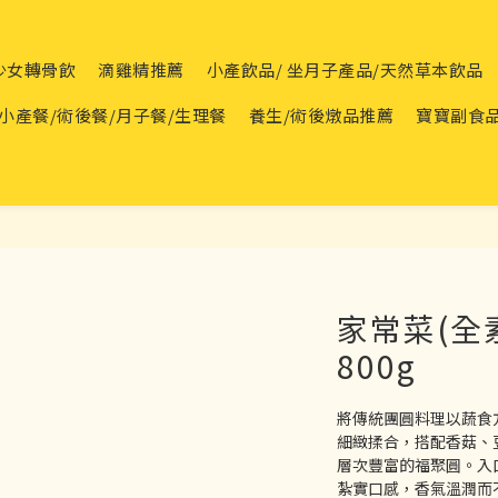
青少女轉骨飲
滴雞精推薦
小產飲品/ 坐月子產品/天然草本飲品
小產餐/術後餐/月子餐/生理餐
養生/術後燉品推薦
寶寶副食
家常菜(全素
800g
將傳統團圓料理以蔬食
細緻揉合，搭配香菇、
層次豐富的福聚圓。入
紮實口感，香氣溫潤而