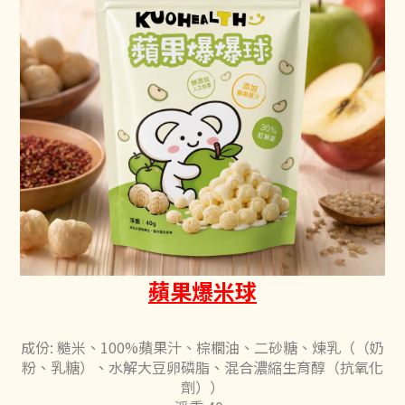
蘋果爆米球
成份: 糙米、100%蘋果汁、棕櫚油、二砂糖、煉乳（（奶
粉、乳糖）、水解大豆卵磷脂、混合濃縮生育醇（抗氧化
劑））