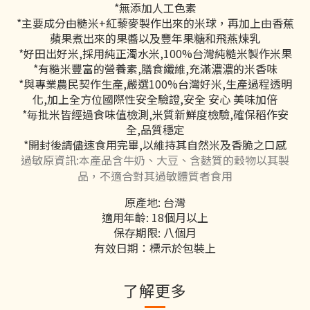
*無添加人工色素
*主要成分由糙米+紅藜麥製作出來的米球，再加上由香蕉
蘋果煮出來的果醬以及豐年果糖和飛燕煉乳
*好田出好米,採用純正濁水米,100%台灣純糙米製作米果
*有糙米豐富的營養素,膳食纖維,充滿濃濃的米香味
*與專業農民契作生產,嚴選100%台灣好米,生產過程透明
化,加上全方位國際性安全驗證,安全 安心 美味加倍
*毎批米皆經過食味值檢測,米質新鮮度檢驗,確保稻作安
全,品質穩定
*開封後請儘速食用完畢,以維持其自然米及香脆之口感
過敏原資訊:本產品含牛奶、大豆、含麩質的穀物以其製
品，不適合對其過敏體質者食用
原產地: 台灣
適用年齡: 18個月以上
保存期限: 八個月
有效日期：標示於包裝上
了解更多