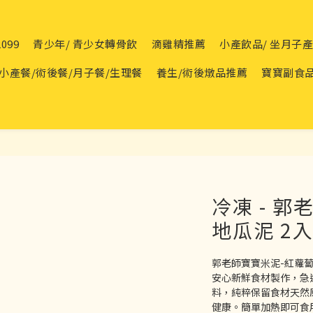
099
青少年/ 青少女轉骨飲
滴雞精推薦
小產飲品/ 坐月子
小產餐/術後餐/月子餐/生理餐
養生/術後燉品推薦
寶寶副食
冷凍 - 
地瓜泥 2入
郭老師寶寶米泥-紅蘿
安心新鮮食材製作，急
料，純粹保留食材天然
健康。簡單加熱即可食