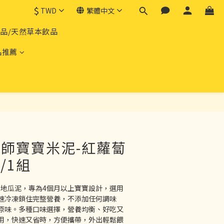
$
TWD
繁體中文
產品/天然草本飲品
品推薦
立即購買
郭老師寶寶米泥-紅蘿蔔
/1組
蔔地瓜泥，專為4個月以上寶寶設計，選用
速冷凍鎖住完整營養，不添加任何調味
原味。多種口味選擇，營養均衡、好吃又
用，快速又省時，方便攜帶，外出輕鬆餵