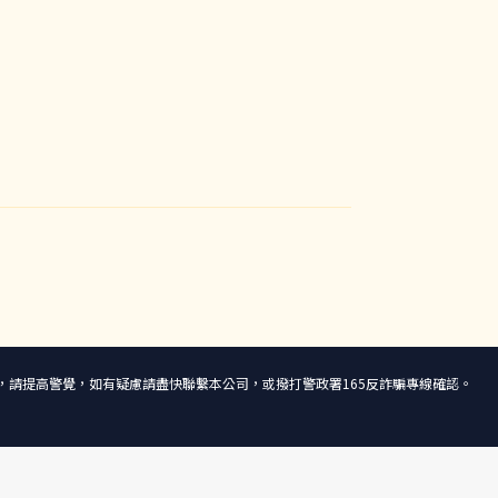
話或簡訊，請提高警覺，如有疑慮請盡快聯繫本公司，或撥打警政署165反詐騙專線確認。