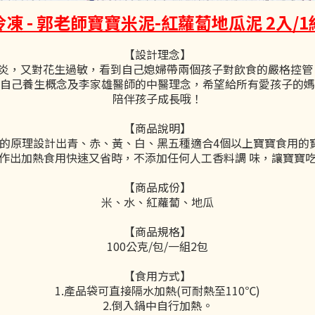
冷凍 - 郭老師寶寶米泥-紅蘿蔔地瓜泥 2入/1
【設計理念】
膚炎，又對花生過敏，看到自己媳婦帶兩個孩子對飲食的嚴格控管
自己養生概念及李家雄醫師的中醫理念，希望給所有愛孩子的媽
陪伴孩子成長哦！
【商品說明】
的原理設計出青、赤、黃、白、黑五種適合4個以上寶寶食用的寶
作出加熱食用快速又省時，不添加任何人工香料調 味，讓寶寶
【商品成份】
米、水、紅蘿蔔、地瓜
【商品規格】
100公克/包/一組2包
【食用方式】
1.產品袋可直接隔水加熱(可耐熱至110℃)
2.倒入鍋中自行加熱。