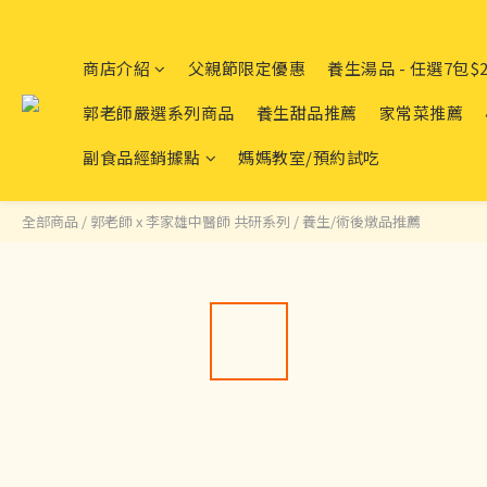
商店介紹
父親節限定優惠
養生湯品 - 任選7包$2
郭老師嚴選系列商品
養生甜品推薦
家常菜推薦
副食品經銷據點
媽媽教室/預約試吃
全部商品
/
郭老師 x 李家雄中醫師 共研系列
/
養生/術後燉品推薦