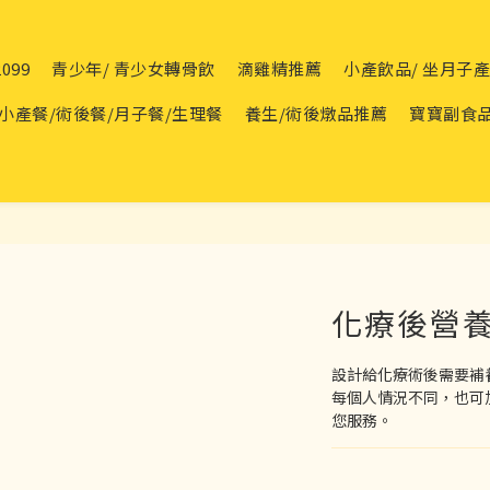
099
青少年/ 青少女轉骨飲
滴雞精推薦
小產飲品/ 坐月子
小產餐/術後餐/月子餐/生理餐
養生/術後燉品推薦
寶寶副食
化療後營養
設計給化療術後需要補
每個人情況不同，也可加入官
您服務。