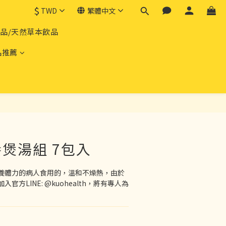
$
TWD
繁體中文
產品/天然草本飲品
品推薦
立即購買
煲湯組 7包入
養體力的病人食用的，溫和不燥熱，由於
方LINE: @kuohealth，將有專人為