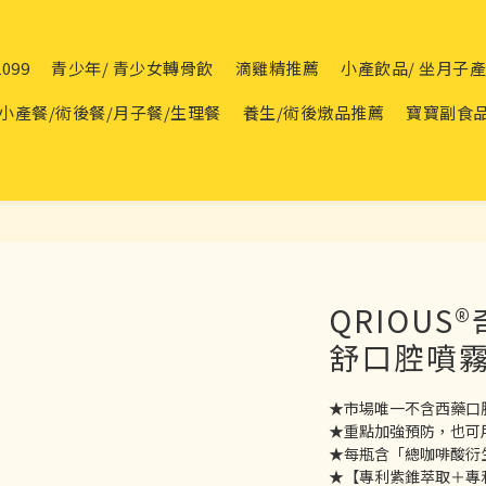
099
青少年/ 青少女轉骨飲
滴雞精推薦
小產飲品/ 坐月子
小產餐/術後餐/月子餐/生理餐
養生/術後燉品推薦
寶寶副食
QRIOUS
舒口腔噴霧
★市場唯一不含西藥口
★重點加強預防，也可
★每瓶含「總咖啡酸衍生
★【專利紫錐萃取＋專