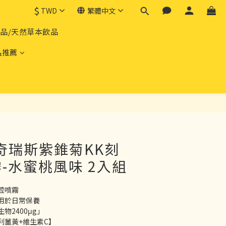
$
TWD
繁體中文
產品/天然草本飲品
品推薦
®奇瑞斯紫錐菊KK刻
-水蜜桃風味 2入組
腔噴霧
用於日常保養
物2400μg」
利薑黃+維生素C】