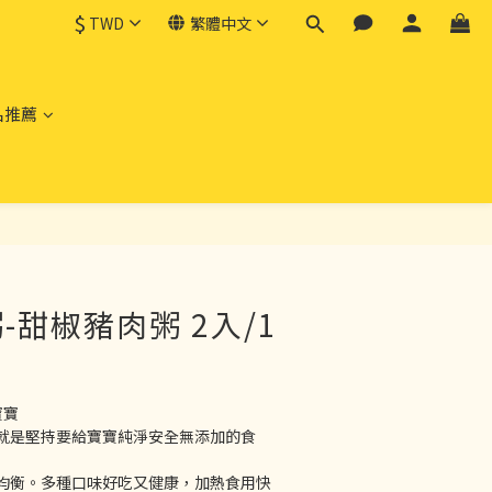
$
TWD
繁體中文
品推薦
立即購買
-甜椒豬肉粥 2入/1
寶寶
就是堅持要給寶寶純淨安全無添加的食
均衡。多種口味好吃又健康，加熱食用快