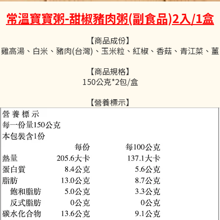
常溫寶寶粥-甜椒豬肉粥(副食品)2入/1盒
【商品成份】
雞高湯、白米、豬肉(台灣)、玉米粒、紅椒、香菇、青江菜、薑
【商品規格】
150公克*2包/盒
【營養標示】