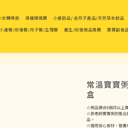
青少女轉骨飲
滴雞精推薦
小產飲品/ 坐月子產品/天然草本飲品
小產餐/術後餐/月子餐/生理餐
養生/術後燉品推薦
寶寶副食
常溫寶寶粥
盒
☆粥品適合6個月以上
☆郭老師寶寶粥的推出
品。
☆選用安心食材，營養