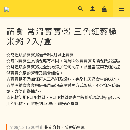
蔬食-常溫寶寶粥-三色紅藜糙
米粥 2入/盒
☆常溫蔬食寶寶粥適合8個月以上寶寶
☆每個寶寶生長情況略有不同，請媽咪依寶寶實際情況做挑選哦
☆常溫蔬食寶寶粥完全沒有添加任何肉品，以豐富蔬菜及糙米提
供寶寶充足的營養及膳食纖維。
☆寶寶粥不添加任何人工香料及調味，完全純天然食材的味道。
☆常溫蔬食寶寶粥是採用高溫高壓滅菌方式製成，不含任何防腐
劑，方便出遊攜帶。
☆包材使用RCPP材質，RCPP材質是專門設計給高溫殺菌產品使
用的包材，可耐熱到130度，請安心購買。
至
08/12 16:00
截止
指定分類，父親節專屬