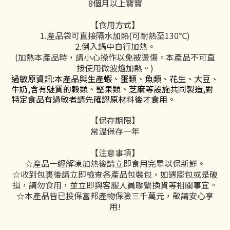
8個月以上寶寶
【食用方式】
1.產品袋可直接隔水加熱(可耐熱至130℃)
2.倒入鍋中自行加熱。
(加熱本產品時，請小心操作以免被燙傷。本產品不可直
接使用微波爐加熱。)
過敏原資訊:本產品與生產蝦、蛋類、魚類、花生、大豆、
牛奶,含有魅質的穀類、堅果類、芝麻等設施共同製造,對
特定食品有過敏者請先確認原材料後才食用。
【保存期限】
常溫保存一年
【注意事項】
☆產品一經解凍加熱後請立即食用完畢以保新鮮。
☆收到包裹後請立即檢查各產品包裝包，如遇膨包或是破
損，請勿食用，並立即與客服人員聯繫換貨等相關事宜。
☆本產品皆已投保富邦產物保險三千萬元，敬請安心享
用!