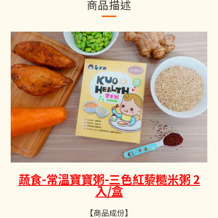
商品描述
蔬食-常溫寶寶粥-三色紅藜糙米粥 2
入/盒
【商品成份】