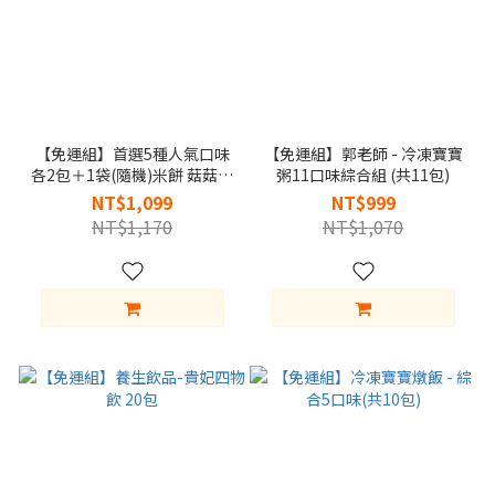
【免運組】首選5種人氣口味
【免運組】郭老師 - 冷凍寶寶
各2包＋1袋(隨機)米餅 菇菇雞
粥11口味綜合組 (共11包)
肉燉飯缺貨，以其他口味代替
NT$1,099
NT$999
NT$1,170
NT$1,070