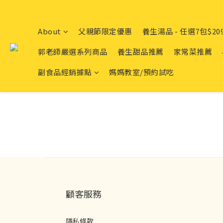
About
父親節限定優惠
養生湯品 - 任選7包$20
郭老師嚴選系列商品
養生甜品推薦
家常菜推薦
副食品經銷據點
媽媽教室/預約試吃
顧客服務
隱私條款