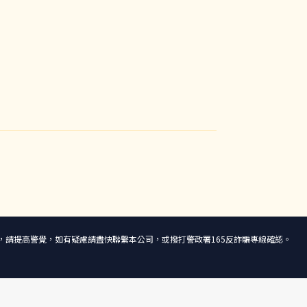
話或簡訊，請提高警覺，如有疑慮請盡快聯繫本公司，或撥打警政署165反詐騙專線確認。