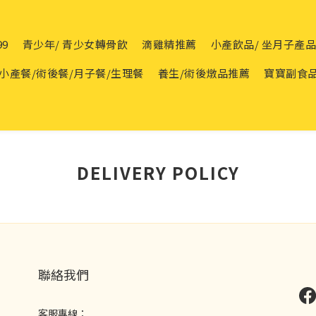
99
青少年/ 青少女轉骨飲
滴雞精推薦
小產飲品/ 坐月子產
小產餐/術後餐/月子餐/生理餐
養生/術後燉品推薦
寶寶副食
DELIVERY POLICY
聯絡我們
客服專線：