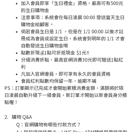
加入會員即享「生日禮金」資格，最高可有500元
的生日購物金
注意事項：系統會在每日凌晨 00:00 發送當天生日
購物金給顧客。
倘若會員生日是 1/1 ，但是在 1/1 00:00 以後才註
冊成為會員或設定生日，系統會到明年的 1/1 才會
自動發送生日購物金唷
點數折現💰1點可折抵現金 $1元‼️
分級消費折點，最高官網消費30元即可贈送1點紅
利
凡加入官網會員，即可享有永久的會員資格
會員紅利點數均保留一年，逾期不補
PS：訂單顯示已完成才會開始累積消費金額，滿額將於隔
日凌晨自動升級下一級會員，新訂單才開始以新會員身分積
點喔！
2. 購物 Q&A
Q：官網購物有哪些付款方式？