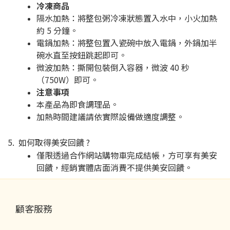
冷凍商品
隔水加熱：將整包粥冷凍狀態置入水中，小火加熱
約 5 分鐘。
電鍋加熱：將整包置入瓷碗中放入電鍋，外鍋加半
碗水直至按鈕跳起即可。
微波加熱：撕開包裝倒入容器，微波 40 秒
（750W）即可。
注意事項
本產品為即食調理品。
加熱時間建議請依實際設備做適度調整。
5.
如何取得美安回饋 ?
僅限透過合作網站購物車完成結帳，方可享有美安
回饋，經銷實體店面消費不提供美安回饋。
顧客服務