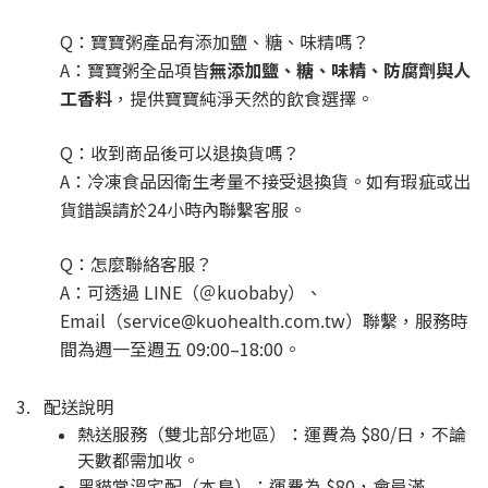
Q：寶寶粥產品有添加鹽、糖、味精嗎？
A：寶寶粥全品項皆
無添加鹽、糖、味精、防腐劑與人
工香料
，提供寶寶純淨天然的飲食選擇。
Q：收到商品後可以退換貨嗎？
A：冷凍食品因衛生考量不接受退換貨。如有瑕疵或出
貨錯誤請於24小時內聯繫客服。
Q：怎麼聯絡客服？
A：可透過 LINE（＠kuobaby）、
Email（
）聯繫，服務時
service@kuohealth.com.tw
間為週一至週五 09:00–18:00。
3. 配送說明
熱送服務（雙北部分地區）：運費為 $80/日，不論
天數都需加收。
黑貓常溫宅配（本島）：運費為 $80，會員滿