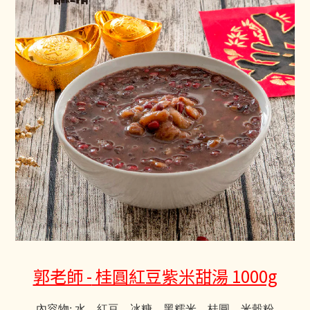
郭老師 -
桂圓紅豆紫米甜湯 1000g
內容物: 水、紅豆、冰糖、黑糯米、桂圓、米穀粉