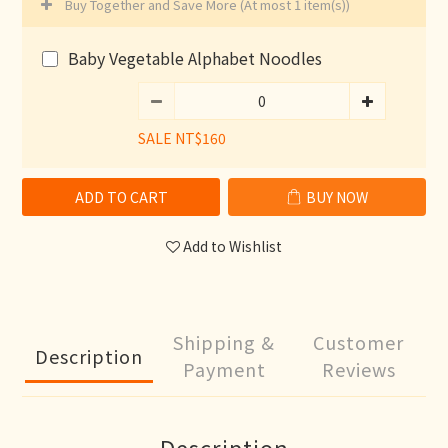
Buy Together and Save More
(At most 1 item(s))
Baby Vegetable Alphabet Noodles
SALE NT$160
ADD TO CART
BUY NOW
Add to Wishlist
Shipping &
Customer
Description
Payment
Reviews
Description