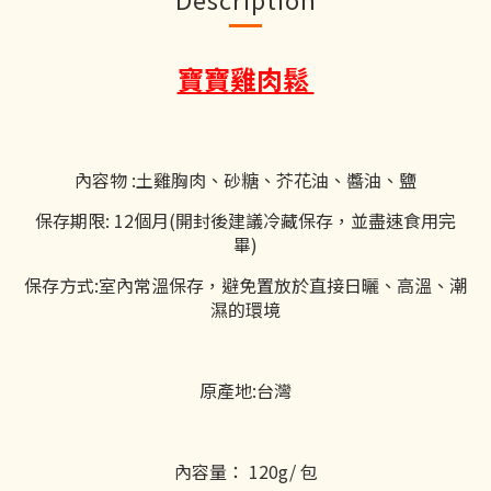
寶寶雞肉鬆
內容物 :土雞胸肉、砂糖、芥花油、醬油、鹽
保存期限: 12個月(開封後建議冷藏保存，並盡速食用完
畢)
保存方式:室內常溫保存，避免置放於直接日曬、高溫、潮
濕的環境
原產地:台灣
內容量： 120g/ 包