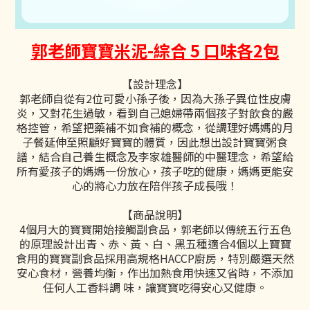
郭老師寶寶米泥-綜合 5 口味各2包
【設計理念】
郭老師自從有2位可愛小孫子後，因為大孫子異位性皮膚
炎，又對花生過敏，看到自己媳婦帶兩個孩子對飲食的嚴
格控管，希望把藥補不如食補的概念，從調理好媽媽的月
子餐延伸至照顧好寶寶的體質，因此想出設計寶寶粥食
譜，結合自己養生概念及李家雄醫師的中醫理念，希望給
所有愛孩子的媽媽一份放心，孩子吃的健康，媽媽更能安
心的將心力放在陪伴孩子成長哦！
【商品說明】
4個月大的寶寶開始接觸副食品，郭老師以傳統五行五色
的原理設計出青、赤、黃、白、黑五種適合4個以上寶寶
食用的寶寶副食品採用高規格HACCP廚房，特別嚴選天然
安心食材，營養均衡，作出加熱食用快速又省時，不添加
任何人工香料調 味，讓寶寶吃得安心又健康。