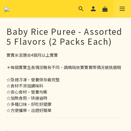
Baby Rice Puree - Assorted
5 Flavors (2 Packs Each)
寶寶米泥適合4個月以上寶寶
＊每個寶寶生長情況略有不同，請媽咪依寶寶實際情況做挑選哦
☆急速冷凍，營養保存最完整
☆食材不添加調味料
☆安心食材，營養均衡
☆加熱食用，快速省時
☆多種口味，好吃好健康
☆方便攜帶，出遊好簡單