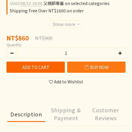
Until
08/12 16:00
父親節專屬 on selected categories
Shipping Free Over NT$1600 on order
Show more
NT$860
NT$900
Quantity
ADD TO CART
BUY NOW
Add to Wishlist
Shipping &
Customer
Description
Payment
Reviews