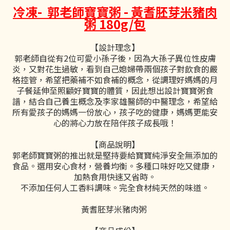
冷凍- 郭老師寶寶粥 - 黃耆胚芽米豬肉
粥 180g/包
【設計理念】
郭老師自從有2位可愛小孫子後，因為大孫子異位性皮膚
炎，又對花生過敏，看到自己媳婦帶兩個孩子對飲食的嚴
格控管，希望把藥補不如食補的概念，從調理好媽媽的月
子餐延伸至照顧好寶寶的體質，因此想出設計寶寶粥食
譜，結合自己養生概念及李家雄醫師的中醫理念，希望給
所有愛孩子的媽媽一份放心，孩子吃的健康，媽媽更能安
心的將心力放在陪伴孩子成長哦！
【商品說明】
郭老師寶寶粥的推出就是堅持要給寶寶純淨安全無添加的
食品。選用安心食材，營養均衡。多種口味好吃又健康，
加熱食用快速又省時。
不添加任何人工香料調味。完全食材純天然的味道。
黃耆胚芽米豬肉粥