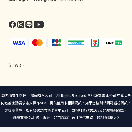
$
TWD
郭老師養生料理 ｜醴醐有限公司｜ All Rights Reserved.防詐騙宣導 本公司不會以任
何名義主動要求客人操作ATM、提供信用卡相關資訊，如果您接到相關電話或簡訊，
請提高警覺，如有疑慮請盡快聯繫本公司，或撥打警政署165反詐騙專線確認。
醴醐有限公司 統一編號：27763331 台北市信義路二段23號6樓之2