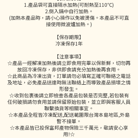
1.產品袋可直接隔水加熱(可耐熱至110℃)
2.倒入鍋中自行加熱。
(加熱本產品時，請小心操作以免被燙傷。本產品不可直
接使用微波爐加熱。)
【保存期限】
冷凍保存1年
【注意事項】
☆產品一經解凍加熱後請立即食用完畢以保新鮮，切勿再
放回冷凍保存，非供即食請充分加熱後再食用。
☆此商品為冷凍出貨，訂單請勿必填寫正確可聯絡之電話
及地址，必免產品送達時無法聯絡上而導致產品損壞之情
形發生。
☆收到包裹後請立即檢查各產品包裝是否完整,若包裝有
任何破損請勿食用並請保留原始包裝，並立即與客服人員
聯繫換貨等相關事宜。
☆本產品全程皆冷凍配送,配送範圍限台灣本島地區,外島
暫不接單。
☆本產品皆已投保富邦產物保險三千萬元，敬請安心享
用!☆