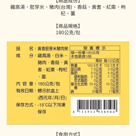
【商品成份】
雞高湯、胚芽米、豬肉(台灣)、香菇、黃耆、紅棗、枸
杞、薑
【商品規格】
180公克/包
【食用方式】