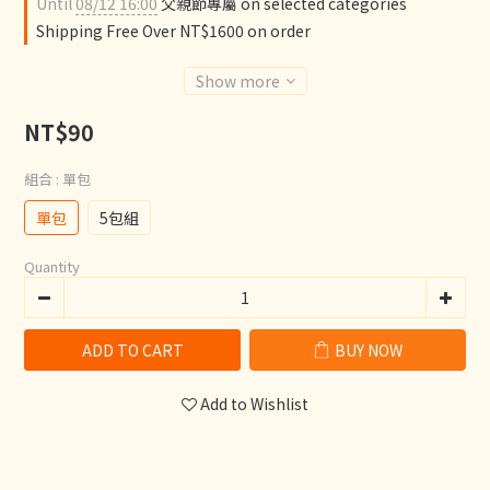
Until
08/12 16:00
父親節專屬 on selected categories
Shipping Free Over NT$1600 on order
Show more
NT$90
組合
: 單包
單包
5包組
Quantity
ADD TO CART
BUY NOW
Add to Wishlist