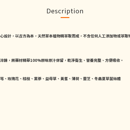
Description
心設計，以古方為本，天然草本植物精萃取而成，不含任何人工添加物或萃取
淬鍊，將藥材精華100%原味原汁保留，乾淨衛生、營養完整、方便吸收。
芎、玫瑰花、桂枝、黨蔘、益母草、黃耆、薄荷、靈芝、冬蟲夏草菌絲體