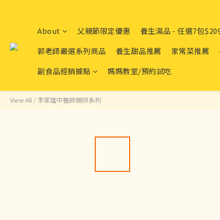
About
父親節限定優惠
養生湯品 - 任選7包$20
郭老師嚴選系列商品
養生甜品推薦
家常菜推薦
副食品經銷據點
媽媽教室/預約試吃
View All
/
李家雄中醫師親研系列