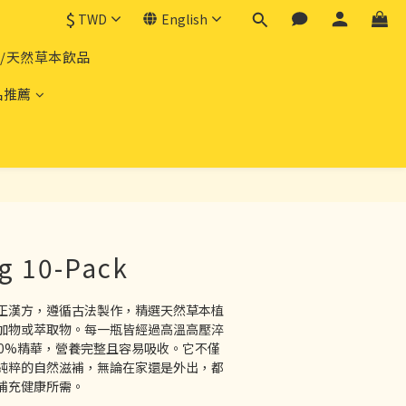
$
TWD
English
品/天然草本飲品
品推薦
BUY NOW
g 10-Pack
正漢方，遵循古法製作，精選天然草本植
加物或萃取物。每一瓶皆經過高溫高壓淬
00%精華，營養完整且容易吸收。它不僅
純粹的自然滋補，無論在家還是外出，都
補充健康所需。