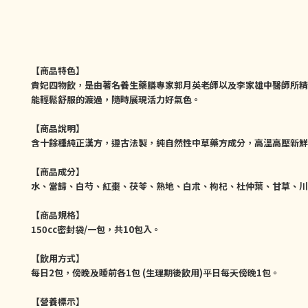
【
商品特色】
貴妃四物飲，是由著名養生藥膳專家郭月英老師以及李家雄中醫師所精
能輕鬆舒服的渡過，隨時展現活力好氣色。
【商品說明】
含十餘種純正漢方，遵古法製，純自然性中草藥方成分，高溫高壓新鮮
【商品成分】
水、當歸、白芍、紅棗、茯苓、熟地、白朮、枸杞、杜仲葉、甘草、川
【商品規格】
150cc密封袋/一包，共10包入。
【飲用方式】
每日2包，傍晚及睡前各1包 (生理期後飲用)平日每天傍晚1包。
【營養標示】