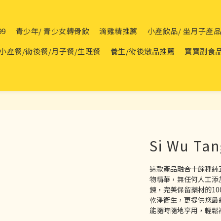
99
青少年/ 青少女轉骨飲
滴雞精推薦
小產飲品/ 坐月子產
小產餐/術後餐/月子餐/生理餐
養生/術後燉品推薦
寶寶副食
Si Wu Tan
這款產品融合十餘種純
物精華，無任何人工添
鍊，完美保留藥材的1
乾淨衛生，更提供您最
能隨時隨地享用，輕鬆