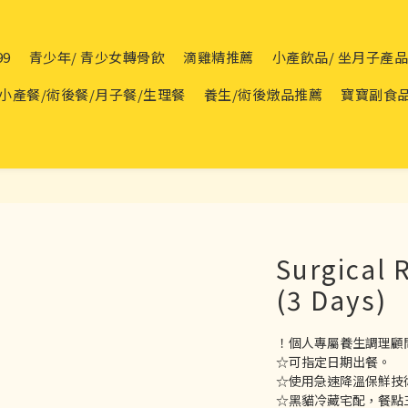
99
青少年/ 青少女轉骨飲
滴雞精推薦
小產飲品/ 坐月子產
小產餐/術後餐/月子餐/生理餐
養生/術後燉品推薦
寶寶副食
Surgical 
(3 Days)
！個人專屬養生調理顧
☆可指定日期出餐。
☆使用急速降溫保鮮技
☆黑貓冷藏宅配，餐點