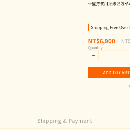
☆堅持使用頂級漢方草
Shipping Free Over
NT$6,900
NT$
Quantity
ADD TO CART
Shipping & Payment