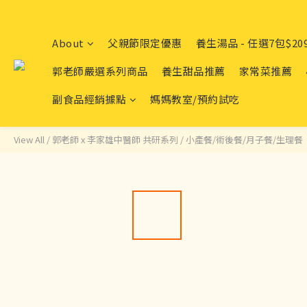
About
父親節限定優惠
養生湯品 - 任選7包$20
郭老師嚴選系列商品
養生甜品推薦
家常菜推薦
副食品經銷據點
媽媽教室/預約試吃
View All
/
郭老師 x 李家雄中醫師 共研系列
/
小產餐/術後餐/月子餐/生理餐