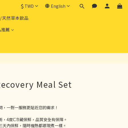
$
TWD
English
品/天然草本飲品
品推薦
BUY NOW
Recovery Meal Set
問，一對一服務更貼近您的需求！
術，4度C冷藏保鮮，品質安全有保障。
三天內保鮮，隨時複熱都跟現煮一樣。