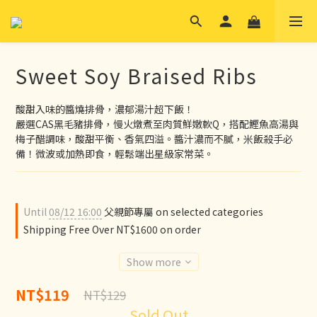
Sweet Soy Braised Ribs
酸甜入味的醬燒排骨，濃郁湯汁超下飯！
嚴選CAS黑毛豬排骨，慢火燉煮至肉質鮮嫩軟Q，搭配鰹魚高湯與
梅子醋調味，酸甜平衡、香氣四溢。醬汁濃而不膩，米飯殺手必
備！微波或加熱即食，輕鬆端出星級家常菜。
Until
08/12 16:00
父親節專屬 on selected categories
Shipping Free Over NT$1600 on order
Show more
NT$119
NT$129
Sold Out