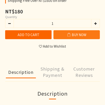
Shipping Free Over NT$1600 on order
NT$180
Quantity
ADD TO CART
BUY NOW
Add to Wishlist
Shipping &
Customer
Description
Payment
Reviews
Description