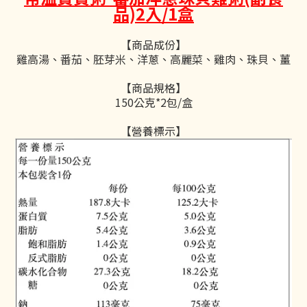
品)2入/1盒
【商品成份】
雞高湯、番茄、胚芽米、洋蔥、高麗菜、雞肉、珠貝、薑
【商品規格】
150公克*2包/盒
【營養標示】