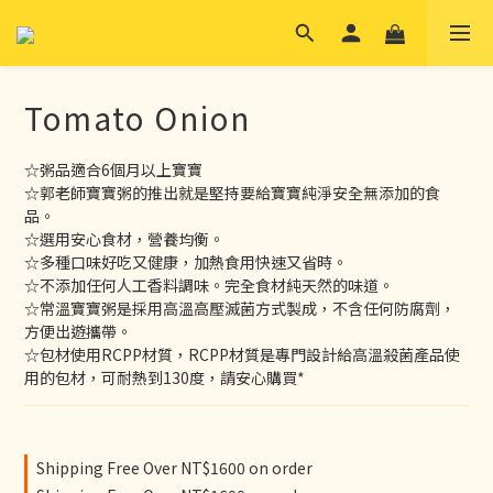
Tomato Onion
☆粥品適合6個月以上寶寶
☆郭老師寶寶粥的推出就是堅持要給寶寶純淨安全無添加的食
品。
☆選用安心食材，營養均衡。
☆多種口味好吃又健康，加熱食用快速又省時。
☆不添加任何人工香料調味。完全食材純天然的味道。
☆常溫寶寶粥是採用高溫高壓滅菌方式製成，不含任何防腐劑，
方便出遊攜帶。
☆包材使用RCPP材質，RCPP材質是專門設計給高溫殺菌產品使
用的包材，可耐熱到130度，請安心購買*
Shipping Free Over NT$1600 on order