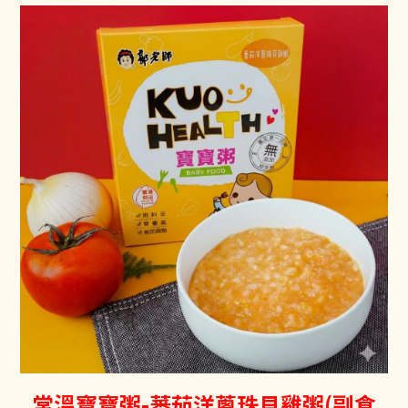
常溫寶寶粥-蕃茄洋蔥珠貝雞粥(副食