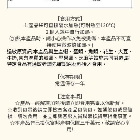
【食用方式】
1.產品袋可直接隔水加熱(可耐熱至130℃)
2.倒入鍋中自行加熱。
(加熱本產品時，請小心操作以免被燙傷。本產品不可直
接使用微波爐加熱。)
過敏原資訊:本產品與生產蝦、蛋類、魚類、花生、大豆、
牛奶,含有魅質的穀類、堅果類、芝麻等設施共同製造,對
特定食品有過敏者請先確認原材料後才食用。
【保存期限】
常溫保存一年
【注意事項】
☆產品一經解凍加熱後請立即食用完畢以保新鮮。
☆收到包裹後請立即檢查各產品包裝包，如遇膨包或是破
損，請勿食用，並立即與客服人員聯繫換貨等相關事宜。
☆本產品皆已投保富邦產物保險三千萬元，敬請安心享
用!