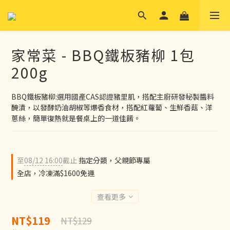
家常菜 - BBQ鐵板豬柳 1包
200g
BBQ鐵板豬柳:選用國產CAS認證豬里肌，搭配主廚研發秘製醬料
醃漬，以發酵奶油胡椒等爆香食材，搭配紅蘿蔔、生鮮香菇、洋
蔥絲，簡單復熱就是餐桌上的一道佳餚。
至
08/12 16:00
截止
指定分類，父親節專屬
全店，冷凍滿$1600免運
查看更多
NT$119
NT$129