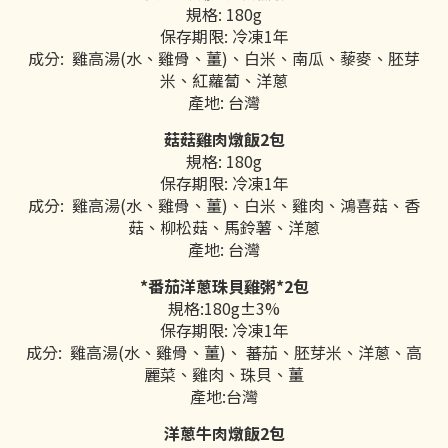
規格: 180g
保存期限: 冷凍1年
成分:
雞高湯(水、雞骨、薑)
、白米、南瓜、藜麥、胚芽
米、紅蘿蔔、洋蔥
產地: 台灣
菇菇雞肉燉飯2包
規格: 180g
保存期限: 冷凍1年
成分:
雞高湯(水、雞骨、薑)
、白米、雞肉、鴻喜菇、香
菇、柳松菇、馬鈴薯、洋蔥
產地: 台灣
*番茄洋蔥珠貝雞粥*2包
規格:180g±3%
保存期限: 冷凍1年
成分:
雞高湯(水、雞骨、薑)
、
蕃茄
、
胚芽米
、
洋蔥
、
高
麗菜
、
雞肉
、
珠貝
、
薑
產地:台灣
洋蔥牛肉燉飯2包