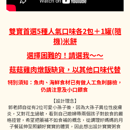
雙寶首選5種人氣口味各2包＋1罐(隨
機)米餅
選擇困難的！請選我～～
菇菇雞肉燉飯缺貨，以其他口味代替
特別須知：魚肉、海鮮食材已有做人工魚刺篩檢，
仍請注意及小口餵食
【設計理念】
郭老師自從有2位可愛小孫子後，因為大孫子異位性皮膚
炎，又對花生過敏，看到自己媳婦帶兩個孩子對飲食的嚴
格控管，希望把藥補不如食補的概念，從調理好媽媽的月
子餐延伸至照顧好寶寶的體質，因此想出設計寶寶粥食