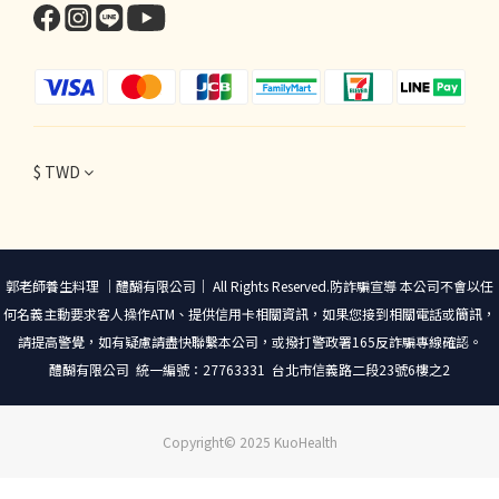
$
TWD
郭老師養生料理 ｜醴醐有限公司｜ All Rights Reserved.防詐騙宣導 本公司不會以任
何名義主動要求客人操作ATM、提供信用卡相關資訊，如果您接到相關電話或簡訊，
請提高警覺，如有疑慮請盡快聯繫本公司，或撥打警政署165反詐騙專線確認。
醴醐有限公司 統一編號：27763331 台北市信義路二段23號6樓之2
Copyright© 2025 KuoHealth