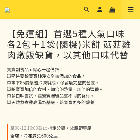
【免運組】首選5種人氣口味
各2包＋1袋(隨機)米餅 菇菇雞
肉燉飯缺貨，以其他口味代替
寶寶副食品 x 點心一起備齊！
💥堅持要給寶寶純淨安全無添加的食品。
💥零下85度急速冷凍製成，保留最完整的營養。
💥給寶寶加倍的食材、加倍的熱量、加倍的營養。
💥多口味嘗試，讓寶寶體驗品嘗不同的食材。
💥天然熬煮雞高湯為基底，給寶寶更多的營養
至
08/12 16:00
截止
指定分類，父親節專屬
全店，冷凍滿$1600免運