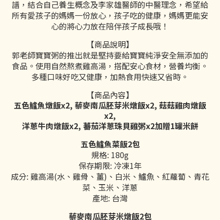
譜，結合自己養生概念及李家雄醫師的中醫理念，希望給
所有愛孩子的媽媽一份放心，孩子吃的健康，媽媽更能安
心的將心力放在陪伴孩子成長哦！
【商品說明】
郭老師寶寶粥的推出就是堅持要給寶寶純淨安全無添加的
食品。使用自然熬煮雞高湯，搭配安心食材，營養均衡。
多種口味好吃又健康，加熱食用快速又省時。
【商品內容】
五色鱸魚燉飯x2, 藜麥南瓜胚芽米燉飯x2, 菇菇雞肉燉飯
x2,
洋蔥牛肉燉飯x2, 蕃茄洋蔥珠貝雞粥x2加贈1罐米餅
五色鱸魚菜飯2包
規格: 180g
保存期限: 冷凍1年
成分: 雞高湯(水、雞骨、薑)、白米、鱸魚、紅蘿蔔、青花
菜、玉米、洋蔥
產地: 台灣
藜麥南瓜胚芽米燉飯2包