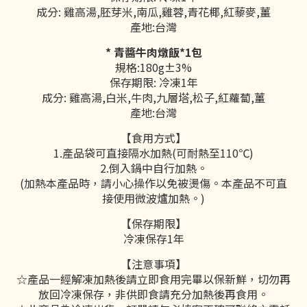
成分: 雞高湯,胚芽米,南瓜,雞蓉,青花椰,紅藜麥,薑
產地:台灣
* 青醬牛肉燉飯*1包
規格:180g±3%
保存期限: 冷凍1年
成分: 雞高湯,白米,牛肉,九層塔,松子,紅蘿蔔,薑
產地:台灣
【食用方式】
1.產品袋可直接隔水加熱(可耐熱至110℃)
2.倒入鍋中自行加熱。
(加熱本產品時，請小心操作以免被燙傷。本產品不可直
接使用微波爐加熱。)
【保存期限】
冷凍保存1年
【注意事項】
☆產品一經解凍加熱後請立即食用完畢以保新鮮，切勿再
放回冷凍保存，非供即食請充分加熱後再食用。