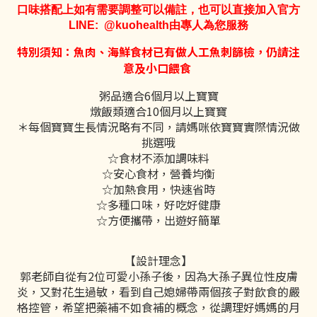
口味搭配上如有需要調整可以備註，也可以直接加入官方
LINE: @kuohealth由專人為您服務
特別須知：魚肉、海鮮食材已有做人工魚刺篩檢，仍請注
意及小口餵食
粥品適合6個月以上寶寶
燉飯類適合10個月以上寶寶
＊每個寶寶生長情況略有不同，
請媽咪依寶寶實際情況做
挑選哦
☆食材不添加調味料
☆安心食材，營養均衡
☆加熱食用，快速省時
☆多種口味，好吃好健康
☆方便攜帶，出遊好簡單
【設計理念】
郭老師自從有2位可愛小孫子後，因為大孫子異位性皮膚
炎，又對花生過敏，看到自己媳婦帶兩個孩子對飲食的嚴
格控管，希望把藥補不如食補的概念，從調理好媽媽的月