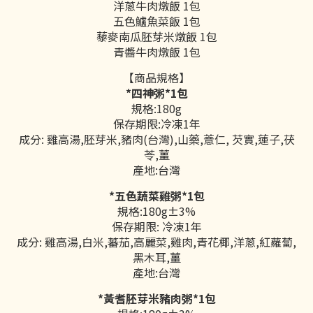
洋蔥牛肉燉飯 1包
五色鱸魚菜飯 1包
藜麥南瓜胚芽米燉飯 1包
青醬牛肉燉飯 1包
【商品規格】
*四神粥*1包
規格:180g
保存期限:冷凍1年
成分: 雞高湯,胚芽米,豬肉(台灣),山藥,薏仁, 芡實,蓮子,茯
苓,薑
產地:台灣
*五色蔬菜雞粥*1包
規格:180g±3%
保存期限: 冷凍1年
成分: 雞高湯,白米,蕃茄,高麗菜,雞肉,青花椰,洋蔥,紅蘿蔔,
黑木耳,薑
產地:台灣
*黃耆胚芽米豬肉粥*1包