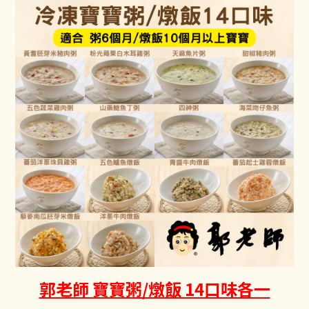
郭老師 寶寶粥/燉飯 14口味各一