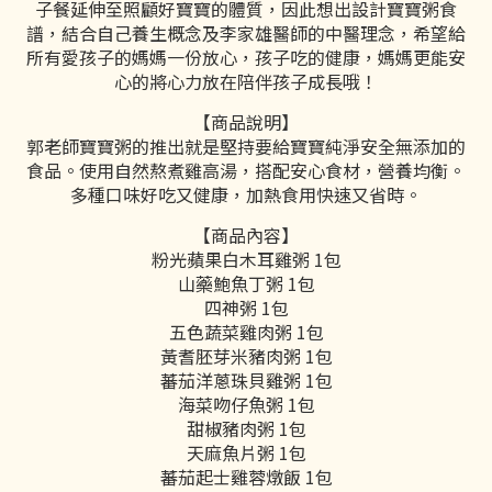
子餐延伸至照顧好寶寶的體質，因此想出設計寶寶粥食
譜，結合自己養生概念及李家雄醫師的中醫理念，希望給
所有愛孩子的媽媽一份放心，孩子吃的健康，媽媽更能安
心的將心力放在陪伴孩子成長哦！
【商品說明】
郭老師寶寶粥的推出就是堅持要給寶寶純淨安全無添加的
食品。使用自然熬煮雞高湯，搭配安心食材，營養均衡。
多種口味好吃又健康，加熱食用快速又省時。
【商品內容】
粉光蘋果白木耳雞粥 1包
山藥鮑魚丁粥 1包
四神粥 1包
五色蔬菜雞肉粥 1包
黃耆胚芽米豬肉粥 1包
蕃茄洋蔥珠貝雞粥 1包
海菜吻仔魚粥 1包
甜椒豬肉粥 1包
天麻魚片粥 1包
蕃茄起士雞蓉燉飯 1包