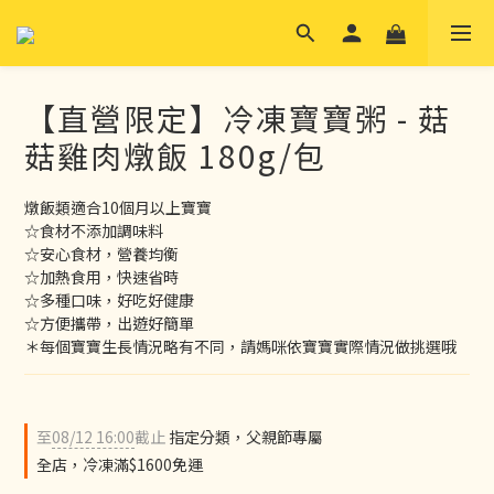
【直營限定】冷凍寶寶粥 - 菇
菇雞肉燉飯 180g/包
燉飯類適合10個月以上寶寶
☆食材不添加調味料
☆安心食材，營養均衡
☆加熱食用，快速省時
☆多種口味，好吃好健康
☆方便攜帶，出遊好簡單
＊每個寶寶生長情況略有不同，請媽咪依寶寶實際情況做挑選哦
至
08/12 16:00
截止
指定分類，父親節專屬
全店，冷凍滿$1600免運