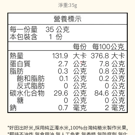
淨重:35g
*好田出好米,採用純正濁水米,100%台灣純糙米製作米果,
*堅持不油炸,無食用油,無人工色素,無香精,無防腐劑,無化