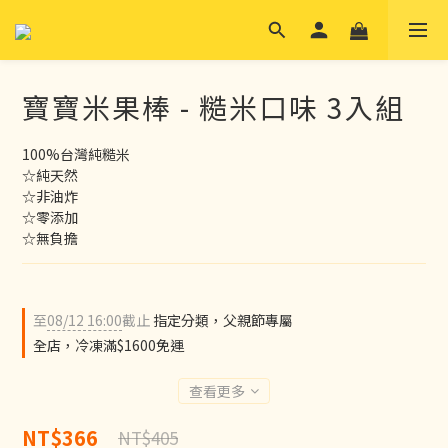
寶寶米果棒 - 糙米口味 3入組
100%台灣純糙米
☆純天然
☆非油炸
☆零添加
☆無負擔
至
08/12 16:00
截止
指定分類，父親節專屬
全店，冷凍滿$1600免運
查看更多
NT$366
NT$405