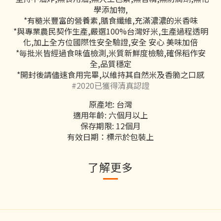
學添加物,
*有糙米豐富的營養素,膳食纖維,充滿濃濃的米香味
*與專業農民契作生產,嚴選100%台灣好米,生產過程透明
化,加上全方位國際性安全驗證,安全 安心 美味加倍
*毎批米皆經過食味值檢測,米質新鮮度檢驗,確保稻作安
全,品質穩定
*開封後請儘速食用完畢,以維持其自然米及香脆之口感
#2020已獲得清真認證
原產地: 台灣
適用年齡: 六個月以上
保存期限: 12個月
有效日期：標示於包裝上
了解更多