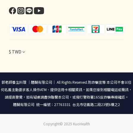
$
TWD
郭老師養生料理 ｜醴醐有限公司｜ All Rights Reserved.防詐騙宣導 本公司不會以任
何名義主動要求客人操作ATM、提供信用卡相關資訊，如果您接到相關電話或簡訊，
請提高警覺，如有疑慮請盡快聯繫本公司，或撥打警政署165反詐騙專線確認。
醴醐有限公司 統一編號：27763331 台北市信義路二段23號6樓之2
Copyright© 2025 KuoHealth