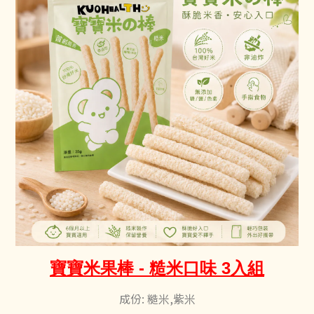
寶
寶米果棒 - 糙米口味 3入組
成份: 糙米,紫米