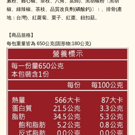
澱粉、雞心椒、茶枝、八角、當歸)、黑胡椒粉〔黑胡
椒、綠辣椒、茶枝、品質改良劑(磷酸鈣)〕﹜、排骨(產
地：台灣)、紅蘿蔔、栗子、紅棗、鈕扣菇。
【
商品規格】
每包重量皆為 650公克(固形物:180公克)