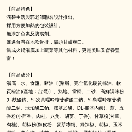
【商品特色】
涵碧生活與郭老師聯名設計推出。
採用方便加熱的包裝設計。
無添加色素及防腐劑。
嚴選台灣在地軟骨排，湯頭甘甜爽口。
當成火鍋湯底加上蔬菜等其他材料，更是美味又營養豐
富！
【商品成分】
湯底﹛水、食鹽、豬油〔(豬脂、完全氫化硬質棕油、軟
質棕油)(產地：台灣)〕、熟地、當歸、二砂、高鮮調味粉
(L-麩酸鈉、5′-次黃嘌呤核苷磷酸二鈉、5′-鳥嘌呤核苷磷
酸二鈉、琥珀酸二鈉、胺基乙酸、DL-胺基丙酸)、蒜、五
香粉(小茴香、肉桂、八角、胡荽、丁香)、甘草粉(甘草、
肉桂)、胡椒粉(麩皮粉、麥芽糊精、綠辣椒、胡椒、玉米