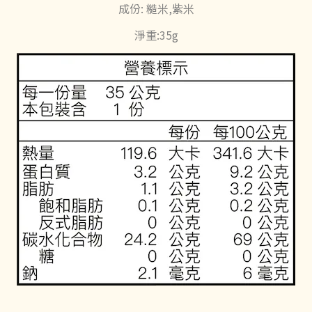
成份: 糙米,紫米
淨重:35g