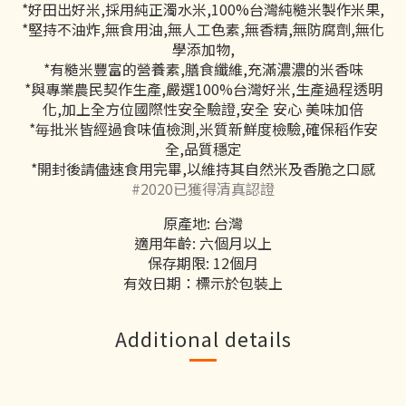
*好田出好米,採用純正濁水米,100%台灣純糙米製作米果,
*堅持不油炸,無食用油,無人工色素,無香精,無防腐劑,無化
學添加物,
*有糙米豐富的營養素,膳食纖維,充滿濃濃的米香味
*與專業農民契作生產,嚴選100%台灣好米,生產過程透明
化,加上全方位國際性安全驗證,安全 安心 美味加倍
*毎批米皆經過食味值檢測,米質新鮮度檢驗,確保稻作安
全,品質穩定
*開封後請儘速食用完畢,以維持其自然米及香脆之口感
#2020已獲得清真認證
原產地: 台灣
適用年齡: 六個月以上
保存期限: 12個月
有效日期：標示於包裝上
Additional details