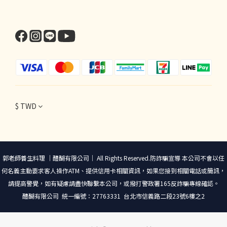
$
TWD
郭老師養生料理 ｜醴醐有限公司｜ All Rights Reserved.防詐騙宣導 本公司不會以任
何名義主動要求客人操作ATM、提供信用卡相關資訊，如果您接到相關電話或簡訊，
請提高警覺，如有疑慮請盡快聯繫本公司，或撥打警政署165反詐騙專線確認。
醴醐有限公司 統一編號：27763331 台北市信義路二段23號6樓之2