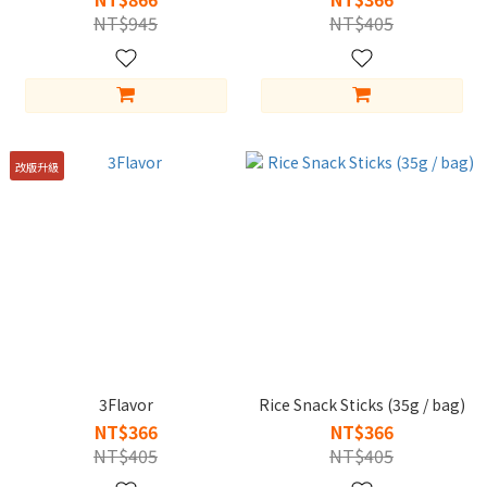
NT$945
NT$405
改版升級
3Flavor
Rice Snack Sticks (35g / bag)
NT$366
NT$366
NT$405
NT$405